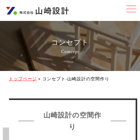
t
o
g
g
l
e
n
a
コンセプト
v
i
Comcept
g
a
t
i
o
n
トップページ
>
コンセプト-山崎設計の空間作り
山崎設計の空間作
り